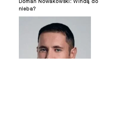
Doman Nowakowski: Windą do
nieba?
Bartłomiej Dryl: Słów kilka o
frekwencji