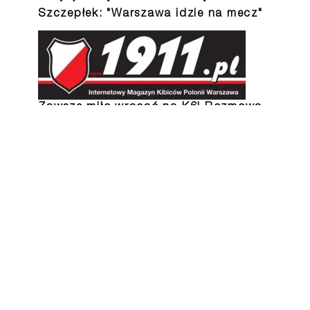
Szczepłek: "Warszawa idzie na mecz"
Zawsze miło wracać na K6! Rozmowa
z Marcinem Płuską, trenerem Kotwicy
Kołobrzeg