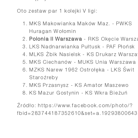
Oto zestaw par 1 kolejki V ligi:
MKS Makowianka Maków Maz. - PWKS
Huragan Wołomin
Polonia II Warszawa
- RKS Okęcie Wars
LKS Nadnarwianka Pułtusk - PAF Płońsk
MLKS Żbik Nasielsk - KS Drukarz Warsz
MKS Ciechanów - MUKS Unia Warszawa
MZKS Narew 1962 Ostrołęka - LKS Świt
Staroźreby
MKS Przasnysz - KS Amator Maszewo
KS Mazur Gostynin - KS Wkra Bieżuń
Źródło: https://www.facebook.com/photo/?
fbid=283744187352610&set=a.1929380064