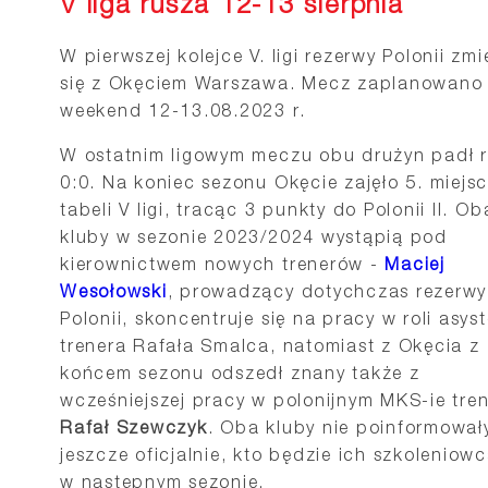
V liga rusza 12-13 sierpnia
W pierwszej kolejce V. ligi rezerwy Polonii zmi
się z Okęciem Warszawa. Mecz zaplanowano
weekend 12-13.08.2023 r.
W ostatnim ligowym meczu obu drużyn padł 
0:0. Na koniec sezonu Okęcie zajęło 5. miejs
tabeli V ligi, tracąc 3 punkty do Polonii II. Ob
kluby w sezonie 2023/2024 wystąpią pod
kierownictwem nowych trenerów -
Maciej
Wesołowski
, prowadzący dotychczas rezerwy
Polonii, skoncentruje się na pracy w roli asys
trenera Rafała Smalca, natomiast z Okęcia z
końcem sezonu odszedł znany także z
wcześniejszej pracy w polonijnym MKS-ie tre
Rafał Szewczyk
. Oba kluby nie poinformował
jeszcze oficjalnie, kto będzie ich szkoleniow
w następnym sezonie.