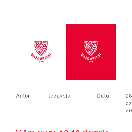
Autor:
Redakcja
Data:
2
cz
2