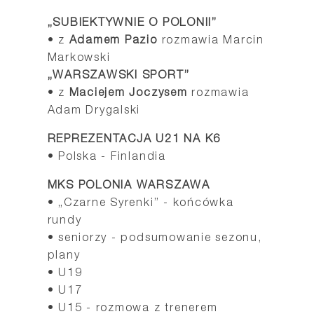
„SUBIEKTYWNIE O POLONII”
• z
Adamem Pazio
rozmawia Marcin
Markowski
„WARSZAWSKI SPORT”
• z
Maciejem Joczysem
rozmawia
Adam Drygalski
REPREZENTACJA U21 NA K6
• Polska - Finlandia
MKS POLONIA WARSZAWA
• „Czarne Syrenki” - końcówka
rundy
• seniorzy - podsumowanie sezonu,
plany
• U19
• U17
• U15 - rozmowa z trenerem