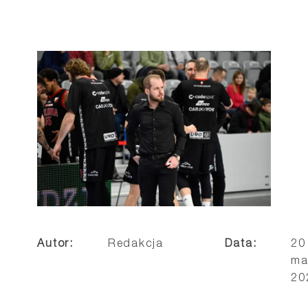
Autor:
Redakcja
Data:
20
ma
20