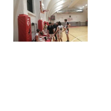
Paweł Wojtyła (MKS Polonia -
koszykówka): "Może jeszcze słońce
wyjdzie" (wywiad)