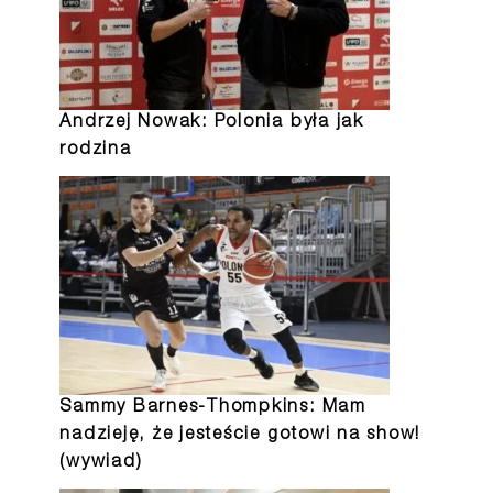
Andrzej Nowak: Polonia była jak
rodzina
Sammy Barnes-Thompkins: Mam
nadzieję, że jesteście gotowi na show!
(wywiad)