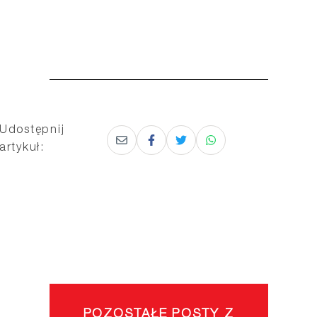
Udostępnij
artykuł:
POZOSTAŁE POSTY Z