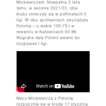
Mickiewiczem. Niespełna 2 lata
temu, w sezonie 2021/22, oba
kluby zmierzyły się w półfinałach II
ligi. W obu spotkaniach zwyciężyła
Polonia – u siebie 100:76 i w
rewanżu w Katowicach 92:88.
Wygrane dały Polonii awans do
rozgrywek I ligi.
Mecz Mickiewicza z Polonią
rozpocznie się w środę 17 stycznia