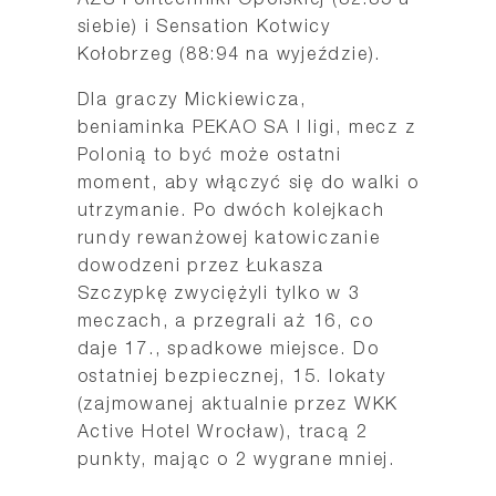
AZS Politechniki Opolskiej (82:85 u
siebie) i Sensation Kotwicy
Kołobrzeg (88:94 na wyjeździe).
Dla graczy Mickiewicza,
beniaminka PEKAO SA I ligi, mecz z
Polonią to być może ostatni
moment, aby włączyć się do walki o
utrzymanie. Po dwóch kolejkach
rundy rewanżowej katowiczanie
dowodzeni przez Łukasza
Szczypkę zwyciężyli tylko w 3
meczach, a przegrali aż 16, co
daje 17., spadkowe miejsce. Do
ostatniej bezpiecznej, 15. lokaty
(zajmowanej aktualnie przez WKK
Active Hotel Wrocław), tracą 2
punkty, mając o 2 wygrane mniej.