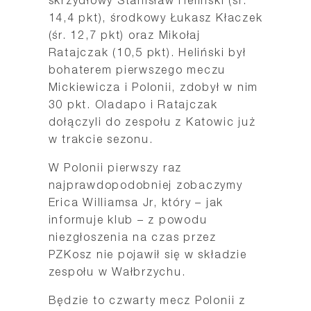
skrzydłowy Stanisław Heliński (śr.
14,4 pkt), środkowy Łukasz Kłaczek
(śr. 12,7 pkt) oraz Mikołaj
Ratajczak (10,5 pkt). Heliński był
bohaterem pierwszego meczu
Mickiewicza i Polonii, zdobył w nim
30 pkt. Oladapo i Ratajczak
dołączyli do zespołu z Katowic już
w trakcie sezonu.
W Polonii pierwszy raz
najprawdopodobniej zobaczymy
Erica Williamsa Jr, który – jak
informuje klub – z powodu
niezgłoszenia na czas przez
PZKosz nie pojawił się w składzie
zespołu w Wałbrzychu.
Będzie to czwarty mecz Polonii z