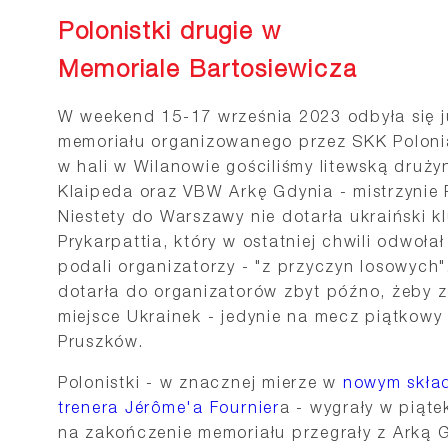
Polonistki drugie w
Memoriale Bartosiewicza
W weekend 15-17 września 2023 odbyła się j
memoriału organizowanego przez SKK Polon
w hali w Wilanowie gościliśmy litewską druż
Klaipeda oraz VBW Arkę Gdynia - mistrzynie 
Niestety do Warszawy nie dotarła ukraiński k
Prykarpattia, który w ostatniej chwili odwołał
podali organizatorzy - "z przyczyn losowych"
dotarła do organizatorów zbyt późno, żeby z
miejsce Ukrainek - jedynie na mecz piątkow
Pruszków.
Polonistki - w znacznej mierze w
nowym skła
trenera Jérôme'a Fournier
a - wygrały w piąte
na zakończenie memoriału przegrały z Arką 