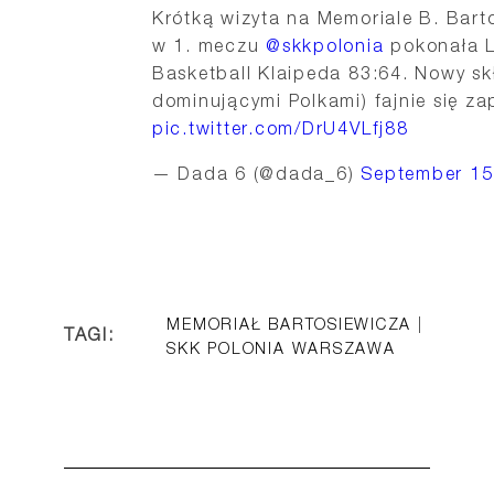
Krótką wizyta na Memoriale B. Bart
w 1. meczu
@skkpolonia
pokonała 
Basketball Klaipeda 83:64. Nowy sk
dominującymi Polkami) fajnie się z
pic.twitter.com/DrU4VLfj88
— Dada 6 (@dada_6)
September 15
MEMORIAŁ BARTOSIEWICZA
|
TAGI:
SKK POLONIA WARSZAWA