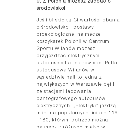
9.
Z Polonią możesz zadbać o
środowisko!
Jeśli bliskie są Ci wartości dbania
o środowisko i postawy
proekologiczne, na mecze
koszykarek Polonii w Centrum
Sportu Wilanów możesz
przyjeżdżać elektrycznym
autobusem lub na rowerze. Pętla
autobusowa Wilanów w
sąsiedztwie hali to jedna z
największych w Warszawie pętli
ze stacjami ładowania
pantografowego autobusów
elektrycznych. „Elektryki” jeżdżą
m.in. na popularnych liniach 116
i 180, którymi dotrzeć można
na mecz z różnych miejsc w