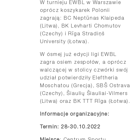
W turnieju EWBL w Warszawie
oprócz koszykarek Polonii
zagrają: BC Neptūnas Klaipeda
(Litwa), BK Levharti Chomutov
(Czechy) i Rīga Stradiņš
University (Łotwa).
W ósmej już edycji ligi EWBL
zagra osiem zespołów, a oprócz
walczącej w stolicy czwórki swój
udział potwierdziły Eleftheria
Moschatou (Grecja), SBŠ Ostrava
(Czechy), Šiaulių Šiauliai-Vilmers
(Litwa) oraz BK TTT Rīga (Łotwa).
Informacje organizacyjne:
Termin: 28-30.10.2022