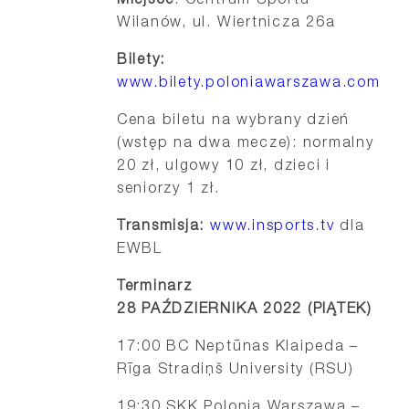
Miejsce
: Centrum Sportu
Wilanów, ul. Wiertnicza 26a
Bilety:
www.bilety.poloniawarszawa.com
Cena biletu na wybrany dzień
(wstęp na dwa mecze): normalny
20 zł, ulgowy 10 zł, dzieci i
seniorzy 1 zł.
Transmisja:
www.insports.tv
dla
EWBL
Terminarz
28 PAŹDZIERNIKA 2022 (PIĄTEK)
17:00 BC Neptūnas Klaipeda –
Rīga Stradiņš University (RSU)
19:30 SKK Polonia Warszawa –