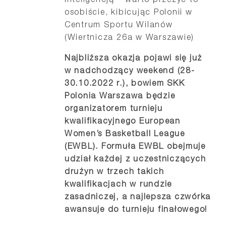
inteligencją – warto przeżyć to
osobiście, kibicując Polonii w
Centrum Sportu Wilanów
(Wiertnicza 26a w Warszawie)
Najbliższa okazja pojawi się już
w nadchodzący weekend (28-
30.10.2022 r.), bowiem SKK
Polonia Warszawa będzie
organizatorem turnieju
kwalifikacyjnego European
Women’s Basketball League
(EWBL).
Formuła EWBL obejmuje
udział każdej z uczestniczących
drużyn w trzech takich
kwalifikacjach w rundzie
zasadniczej, a najlepsza czwórka
awansuje do turnieju finałowego!